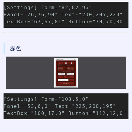
[Settings] Form="82,82,96"
Panel="76,76,90" Text="200,205,220"
TextBox="67,67,81" Button="70,70,80"
赤色
[Settings] Form="103,5,0"
Panel="53,6,0" Text="225,200,195"
TextBox="100,17,0" Button="112,12,0"