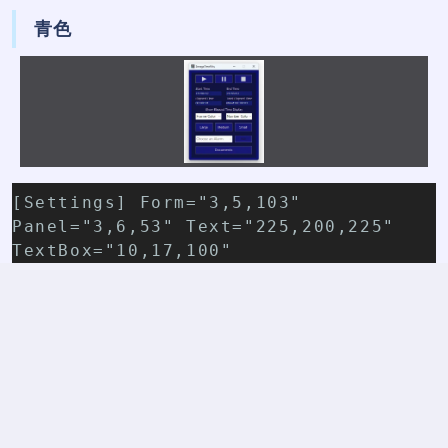
青色
[Settings] Form="3,5,103"
Panel="3,6,53" Text="225,200,225"
TextBox="10,17,100"
Button="12,12,112"
紫色