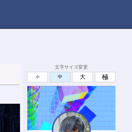
文字サイズ変更
極
大
中
小