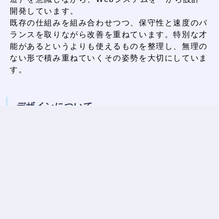
開発しています。
既存の仕組みを組み合わせつつ、保守性と速度のバ
ランスを取りながら改善を重ねています。特別な才
能があるというよりも使えるものを整理し、無理の
ない形で積み重ねていくその姿勢を大切にしていま
す。
デザインについて
Web制作以前に広告やDTPに関わる仕事をしてい
た経験があります。そのため、機能だけでなく「見
たときの印象」や「使い続けやすさ」も意識してい
ます。
色数を抑えた落ち着いた配色
OSやデバイスを強く意識させないデザイン